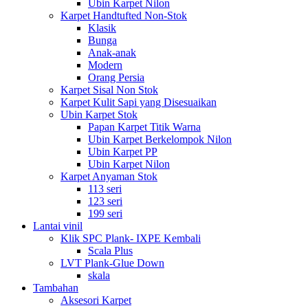
Ubin Karpet Nilon
Karpet Handtufted Non-Stok
Klasik
Bunga
Anak-anak
Modern
Orang Persia
Karpet Sisal Non Stok
Karpet Kulit Sapi yang Disesuaikan
Ubin Karpet Stok
Papan Karpet Titik Warna
Ubin Karpet Berkelompok Nilon
Ubin Karpet PP
Ubin Karpet Nilon
Karpet Anyaman Stok
113 seri
123 seri
199 seri
Lantai vinil
Klik SPC Plank- IXPE Kembali
Scala Plus
LVT Plank-Glue Down
skala
Tambahan
Aksesori Karpet