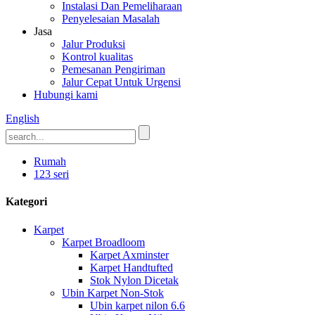
Instalasi Dan Pemeliharaan
Penyelesaian Masalah
Jasa
Jalur Produksi
Kontrol kualitas
Pemesanan Pengiriman
Jalur Cepat Untuk Urgensi
Hubungi kami
English
Rumah
123 seri
Kategori
Karpet
Karpet Broadloom
Karpet Axminster
Karpet Handtufted
Stok Nylon Dicetak
Ubin Karpet Non-Stok
Ubin karpet nilon 6.6