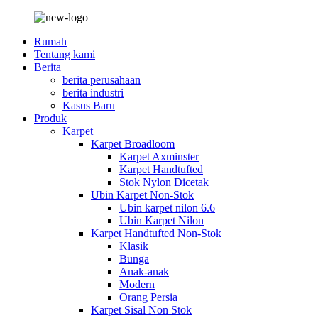
Rumah
Tentang kami
Berita
berita perusahaan
berita industri
Kasus Baru
Produk
Karpet
Karpet Broadloom
Karpet Axminster
Karpet Handtufted
Stok Nylon Dicetak
Ubin Karpet Non-Stok
Ubin karpet nilon 6.6
Ubin Karpet Nilon
Karpet Handtufted Non-Stok
Klasik
Bunga
Anak-anak
Modern
Orang Persia
Karpet Sisal Non Stok