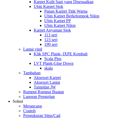
Karpet Kulit Sapi yang Disesuaikan
Ubin Karpet Stok
Papan Karpet Titik Warna
Ubin Karpet Berkelompok Nilon
Ubin Karpet PP
Ubin Karpet Nilon
Karpet Anyaman Stok
113 seri
123 seri
199 seri
Lantai vinil
Klik SPC Plank- IXPE Kembali
Scala Plus
LVT Plank-Glue Down
skala
Tambahan
Aksesori Karpet
Aksesori Lantai
Tampilan JW
Rumput Rumput Buatan
Laporan Pengujian
Solusi
Merancang
Contoh
Pengukuran Situs/Cad