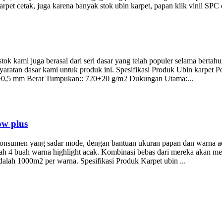
pet cetak, juga karena banyak stok ubin karpet, papan klik vinil SPC d
ok kami juga berasal dari seri dasar yang telah populer selama bertahun
rsyaratan dasar kami untuk produk ini. Spesifikasi Produk Ubin kar
,5±0,5 mm Berat Tumpukan:: 720±20 g/m2 Dukungan Utama:...
w plus
 konsumen yang sadar mode, dengan bantuan ukuran papan dan warna a
ah 4 buah warna highlight acak. Kombinasi bebas dari mereka akan me
 adalah 1000m2 per warna. Spesifikasi Produk Karpet ubin ...