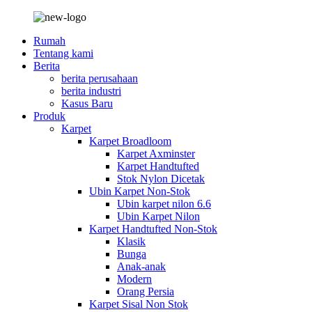
Rumah
Tentang kami
Berita
berita perusahaan
berita industri
Kasus Baru
Produk
Karpet
Karpet Broadloom
Karpet Axminster
Karpet Handtufted
Stok Nylon Dicetak
Ubin Karpet Non-Stok
Ubin karpet nilon 6.6
Ubin Karpet Nilon
Karpet Handtufted Non-Stok
Klasik
Bunga
Anak-anak
Modern
Orang Persia
Karpet Sisal Non Stok