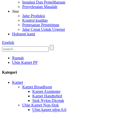
Instalasi Dan Pemeliharaan
Penyelesaian Masalah
Jasa
Jalur Produksi
Kontrol kualitas
Pemesanan Pengiriman
Jalur Cepat Untuk Urgensi
Hubungi kami
English
Rumah
Ubin Karpet PP
Kategori
Karpet
Karpet Broadloom
Karpet Axminster
Karpet Handtufted
Stok Nylon Dicetak
Ubin Karpet Non-Stok
Ubin karpet nilon 6.6