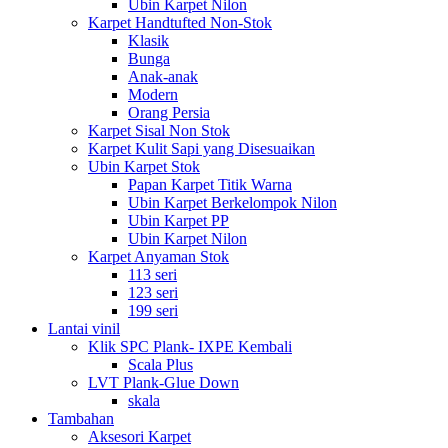
Ubin Karpet Nilon
Karpet Handtufted Non-Stok
Klasik
Bunga
Anak-anak
Modern
Orang Persia
Karpet Sisal Non Stok
Karpet Kulit Sapi yang Disesuaikan
Ubin Karpet Stok
Papan Karpet Titik Warna
Ubin Karpet Berkelompok Nilon
Ubin Karpet PP
Ubin Karpet Nilon
Karpet Anyaman Stok
113 seri
123 seri
199 seri
Lantai vinil
Klik SPC Plank- IXPE Kembali
Scala Plus
LVT Plank-Glue Down
skala
Tambahan
Aksesori Karpet