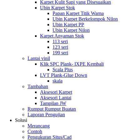
Karpet Kulit Sapi yang Disesuaikan
Ubin Karpet Stok
Papan Karpet Titik Warna
Ubin Karpet Berkelompok Nilon
Ubin Karpet PP
Ubin Karpet Nilon
Karpet Anyaman Stok
113 seri
123 seri
199 seri
Lantai vinil
Klik SPC Plank- IXPE Kembali
Scala Plus
LVT Plank-Glue Down
skala
Tambahan
Aksesori Karpet
Aksesori Lantai
Tampilan JW
Rumput Rumput Buatan
Laporan Pengujian
Solusi
Merancang
Contoh
Pengukuran Situs/Cad